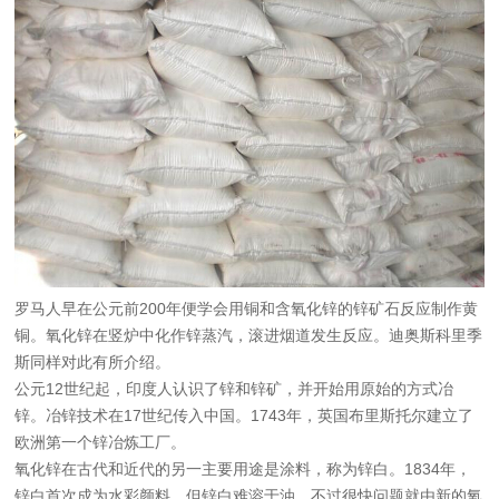
罗马人早在公元前200年便学会用铜和含氧化锌的锌矿石反应制作黄
铜。氧化锌在竖炉中化作锌蒸汽，滚进烟道发生反应。迪奥斯科里季
斯同样对此有所介绍。
公元12世纪起，印度人认识了锌和锌矿，并开始用原始的方式冶
锌。冶锌技术在17世纪传入中国。1743年，英国布里斯托尔建立了
欧洲第一个锌冶炼工厂。
氧化锌在古代和近代的另一主要用途是涂料，称为锌白。1834年，
锌白首次成为水彩颜料，但锌白难溶于油。不过很快问题就由新的氧