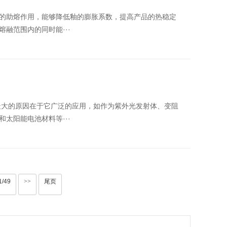
的助熔作用，能够降低釉的膨胀系数，提高产品的热稳定
融范围内的同时能···
，最大的原因在于它广泛的应用，如作为紫外光发射体、变阻
太阳能电池材料等···
1/49
>>
尾页