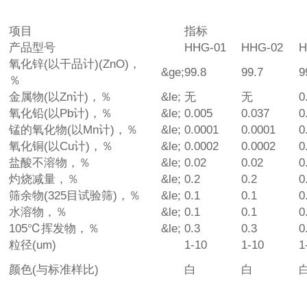
项目
指标
产品型号
HHG-01
HHG-02
H
氧化锌(以干品计)(ZnO)，
&ge;
99.8
99.7
9
％
金属物(以Zn计)，％
&le;
无
无
0
氧化铅(以Pb计)，％
&le;
0.005
0.037
0
锰的氧化物(以Mn计)，％
&le;
0.0001
0.0001
0
氧化铜(以Cu计)，％
&le;
0.0002
0.0002
0
盐酸不溶物，％
&le;
0.02
0.02
0
灼烧减量，％
&le;
0.2
0.2
0
筛余物(325目试验筛)，％
&le;
0.1
0.1
0
水溶物，％
&le;
0.1
0.1
0
105℃挥发物，％
&le;
0.3
0.3
0
粒径(um)
1-10
1-10
1
颜色(与标准样比)
白
白